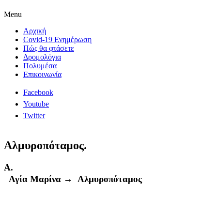
Menu
Αρχική
Covid-19 Ενημέρωση
Πώς θα φτάσετε
Δρομολόγια
Πολυμέσα
Επικοινωνία
Facebook
Youtube
Twitter
Αλμυροπόταμος.
Α.
Αγία Μαρίνα →
Αλμυροπόταμος