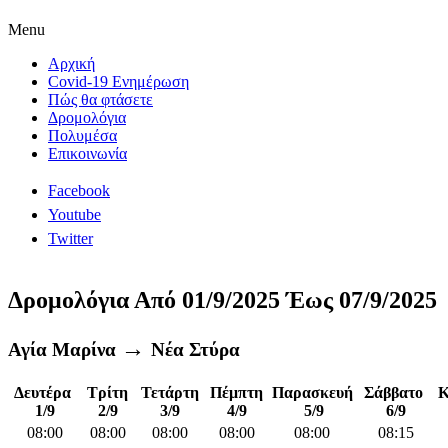
Menu
Αρχική
Covid-19 Ενημέρωση
Πώς θα φτάσετε
Δρομολόγια
Πολυμέσα
Επικοινωνία
Facebook
Youtube
Twitter
Δρομολόγια Από 01/9/2025 Έως 07/9/2025
→
Αγία Μαρίνα
Νέα Στύρα
Δευτέρα
Τρίτη
Τετάρτη
Πέμπτη
Παρασκευή
Σάββατο
Κ
1/9
2/9
3/9
4/9
5/9
6/9
08:00
08:00
08:00
08:00
08:00
08:15